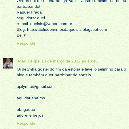
Olá recebi de minha amiga Van... Castro o selinho e estou
participando!
Raquel Fraga
seguidora: quel
e-mail: quelsfs@yahoo.com.br
Blog: http://ateliedemimosdaquelsfs.blogspot.com
Beij♥
Responder
João Felipe
13 de março de 2012 às 18:45
Oi detynha gostei do fim da estoria e levei o selinhho para o
blog e também quer participar do sorteio
ajalynha@gmail.com
aquidauana ms
obrigadao
adorei e beijos
Responder