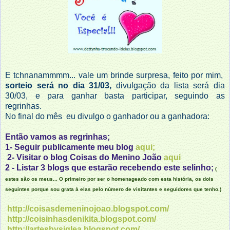
E tchnanammmm... vale um brinde surpresa, feito por mim,
sorteio será no dia 31/03,
divulgação da lista será dia
30/03,
e para ganhar basta participar,
seguindo as
regrinhas.
No final do mês eu divulgo o ganhador ou a ganhadora:
Então vamos as regrinhas;
1- Seguir publicamente meu blog
aqui;
2- Visitar o blog Coisas do Menino João
aqui
2 - Listar 3 blogs que estarão recebendo este selinho;
(
estes são os meus... O primeiro por ser o homenageado com esta história, os dois
seguintes porque sou grata à elas pelo número de visitantes e seguidores que tenho.)
http://coisasdemeninojoao.blogspot.com/
http://coisinhasdenikita.blogspot.com/
http://artesbysiglea.blogspot.com/